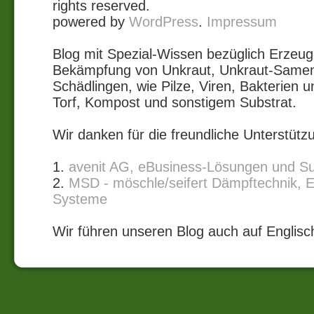
rights reserved.
powered by
WordPress
.
Impressum
Blog mit Spezial-Wissen bezüglich Erze
Bekämpfung von Unkraut, Unkraut-Samen
Schädlingen, wie Pilze, Viren, Bakterie
Torf, Kompost und sonstigem Substrat.
Wir danken für die freundliche Unterstütz
1.
avenit AG, eBusiness-Lösungen und S
2.
MSD - möschle/seifert Dämpftechnik, 
Systeme
Wir führen unseren Blog auch auf Englisc